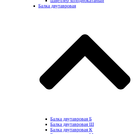
Швеллер холоднокатаный
Балка двутавровая
Балка двутавровая Б
Балка двутавровая Ш
Балка двутавровая К