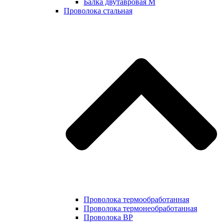
Балка двутавровая М
Проволока стальная
Проволока термообработанная
Проволока термонеобработанная
Проволока ВР