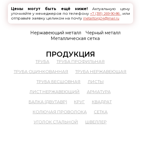
Цены могут быть ещё ниже!
Актуальную цену
уточняйте у менеджеров по телефону
, или
+7 (391) 269-90-86
отправьте заявку целиком на почту
metalltorg24@mail.ru
Нержавеющий металл
Черный металл
Металлическая сетка
ПРОДУКЦИЯ
ТРУБА
ТРУБА ПРОФИЛЬНАЯ
ТРУБА ОЦИНКОВАННАЯ
ТРУБА НЕРЖАВЕЮЩАЯ
ТРУБА БЕСШОВНАЯ
ЛИСТЫ
ЛИСТ НЕРЖАВЕЮЩИЙ
АРМАТУРА
БАЛКА (ДВУТАВР)
КРУГ
КВАДРАТ
КОЛЮЧАЯ ПРОВОЛОКА
СЕТКА
УГОЛОК СТАЛЬНОЙ
ШВЕЛЛЕР