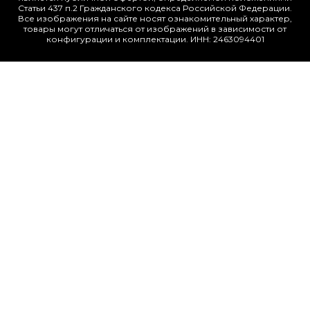
Статьи 437 п.2 Гражданского кодекса Российской Федерации.
Все изображения на сайте носят ознакомительный характер,
товары могут отличаться от изображений в зависимости от
конфигурации и комплектации. ИНН: 2463094401