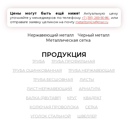
Цены могут быть ещё ниже!
Актуальную цену
уточняйте у менеджеров по телефону
, или
+7 (391) 269-90-86
отправьте заявку целиком на почту
metalltorg24@mail.ru
Нержавеющий металл
Черный металл
Металлическая сетка
ПРОДУКЦИЯ
ТРУБА
ТРУБА ПРОФИЛЬНАЯ
ТРУБА ОЦИНКОВАННАЯ
ТРУБА НЕРЖАВЕЮЩАЯ
ТРУБА БЕСШОВНАЯ
ЛИСТЫ
ЛИСТ НЕРЖАВЕЮЩИЙ
АРМАТУРА
БАЛКА (ДВУТАВР)
КРУГ
КВАДРАТ
КОЛЮЧАЯ ПРОВОЛОКА
СЕТКА
УГОЛОК СТАЛЬНОЙ
ШВЕЛЛЕР