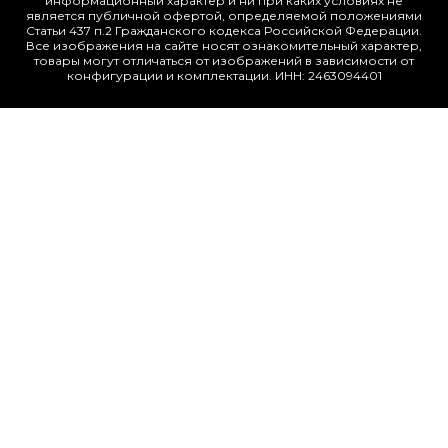
информационный характер и ни при каких условиях не
является публичной офертой, определяемой положениями
Статьи 437 п.2 Гражданского кодекса Российской Федерации.
Все изображения на сайте носят ознакомительный характер,
товары могут отличаться от изображений в зависимости от
конфигурации и комплектации. ИНН: 2463094401