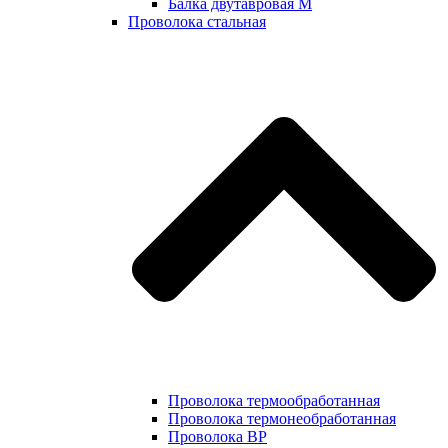
Балка двутавровая М
Проволока стальная
Проволока термообработанная
Проволока термонеобработанная
Проволока ВР