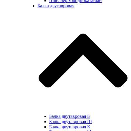
Швеллер холоднокатаный
Балка двутавровая
Балка двутавровая Б
Балка двутавровая Ш
Балка двутавровая К