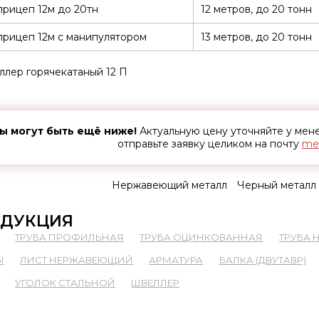
рицеп 12м до 20тн
12 метров, до 20 тонн
рицеп 12м с манипулятором
13 метров, до 20 тонн
лер горячекатаный 12 П
ы могут быть ещё ниже!
Актуальную цену уточняйте у ме
отправьте заявку целиком на почту
met
Нержавеющий металл
Черный металл
ДУКЦИЯ
ТРУБА ПРОФИЛЬНАЯ
ТРУБА ОЦИНКОВАННАЯ
ТРУБА
Ы
ЛИСТ НЕРЖАВЕЮЩИЙ
АРМАТУРА
БАЛКА (ДВУТАВР)
УГОЛОК СТАЛЬНОЙ
ШВЕЛЛЕР