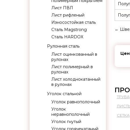
полимерным покрытием
Полуп
Лист ПВЛ
Лист рифленый
Полуп
Износостойкая сталь
←
Швел
Сталь Magstrong
Сталь HARDOX
Рулонная сталь
Цен
Лист оцинкованный в
рулонах
Лист полимерный в
рулонах
Лист холоднокатанный
в рулонах
ПРО
Уголок стальной
ТРУБА
Уголок равнополочный
ЛИСТ
Уголок
неравнополочный
СЕТКА
Уголок гнутый
Уголок горячекатаный