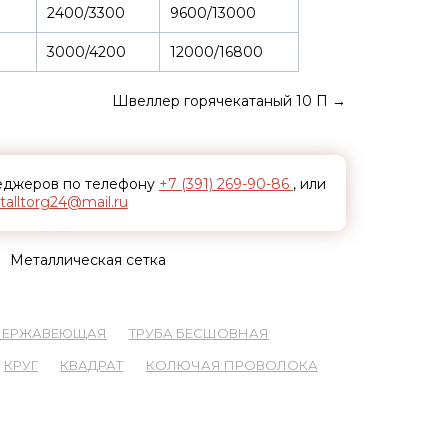
2400/3300
9600/13000
3000/4200
12000/16800
Швеллер горячекатаный 10 П
→
неджеров по телефону
+7 (391) 269-90-86
, или
alltorg24@mail.ru
Металлическая сетка
 НЕРЖАВЕЮЩАЯ
ТРУБА БЕСШОВНАЯ
КРУГ
КВАДРАТ
КОЛЮЧАЯ ПРОВОЛОКА