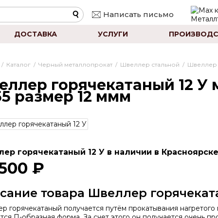
Написать письмо
ДОСТАВКА
УСЛУГИ
ПРОИЗВОДС
/
Каталог
/
Черный металлопрокат
/
Швеллер стальной
/
Швеллер 
еллер горячекатаный 12 У м
55 размер 12 ммм
ер горячекатаный 12 У в наличии в Красноярске
 500 ₽
сание товара Швеллер горячеката
р горячекатаный получается путём прокатывания нагретого м
тся П-образная форма. За счет этого он получается очень про