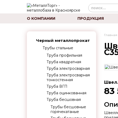
О КОМПАНИИ
ПРОДУКЦИЯ
Главная
Черный металлопрокат
Шв
Трубы стальные
С3
Труба профильная
Труба квадратная
Труба электросварная
Труба электросварная
тонкостенная
Швелл
Труба ВГП
83
Труба оцинкованная
Труба бесшовная
Опи
Трубы бесшовные
горячекатаные
Швелле
придае