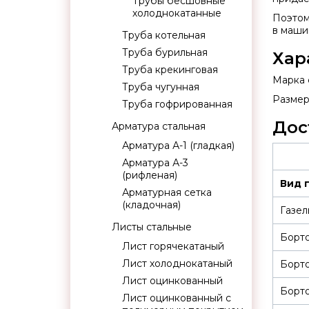
Трубы бесшовные
холоднокатанные
Поэтом
в маши
Труба котельная
Труба бурильная
Хар
Труба крекинговая
Марка 
Труба чугунная
Размер:
Труба гофрированная
Дос
Арматура стальная
Арматура А-1 (гладкая)
Арматура А-3
(рифленая)
Вид 
Арматурная сетка
(кладочная)
Газел
Листы стальные
Борт
Лист горячекатаный
Лист холоднокатаный
Борт
Лист оцинкованный
Борто
Лист оцинкованный с