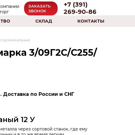
+7 (391)
ЗАКАЗАТЬ
269-90-86
ЗВОНОК
ТВО
СКЛАД
КОНТАКТЫ
горячекатаный
арка 3/09Г2С/С255/
. Доставка по России и СНГ
ный 12 У
еталла через сортовой станок, где ему
чным и в то же время легким.