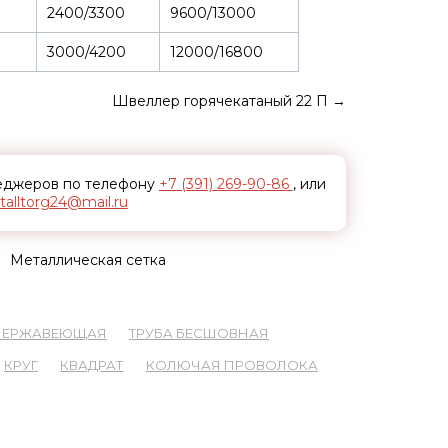
2400/3300
9600/13000
3000/4200
12000/16800
Швеллер горячекатаный 22 П
→
неджеров по телефону
+7 (391) 269-90-86
, или
alltorg24@mail.ru
Металлическая сетка
 НЕРЖАВЕЮЩАЯ
ТРУБА БЕСШОВНАЯ
КРУГ
КВАДРАТ
КОЛЮЧАЯ ПРОВОЛОКА