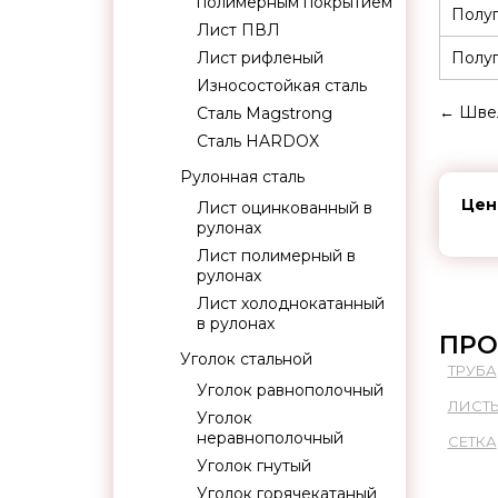
полимерным покрытием
Полуп
Лист ПВЛ
Лист рифленый
Полуп
Износостойкая сталь
←
Швел
Сталь Magstrong
Сталь HARDOX
Рулонная сталь
Цен
Лист оцинкованный в
рулонах
Лист полимерный в
рулонах
Лист холоднокатанный
в рулонах
ПРО
Уголок стальной
ТРУБА
Уголок равнополочный
ЛИСТ
Уголок
неравнополочный
СЕТКА
Уголок гнутый
Уголок горячекатаный