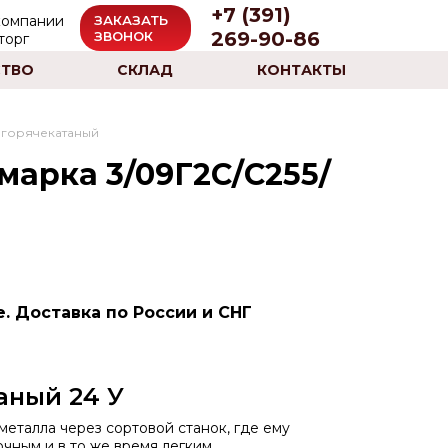
+7 (391)
ЗАКАЗАТЬ
269-90-86
ЗВОНОК
ТВО
СКЛАД
КОНТАКТЫ
горячекатаный
марка 3/09Г2С/С255/
. Доставка по России и СНГ
аный 24 У
еталла через сортовой станок, где ему
чным и в то же время легким.