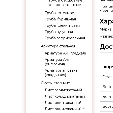
Трубы бесшовные
холоднокатанные
Поэтом
в маши
Труба котельная
Труба бурильная
Хар
Труба крекинговая
Марка 
Труба чугунная
Размер:
Труба гофрированная
Дос
Арматура стальная
Арматура А-1 (гладкая)
Арматура А-3
(рифленая)
Вид 
Арматурная сетка
(кладочная)
Газел
Листы стальные
Борт
Лист горячекатаный
Лист холоднокатаный
Борт
Лист оцинкованный
Борто
Лист оцинкованный с