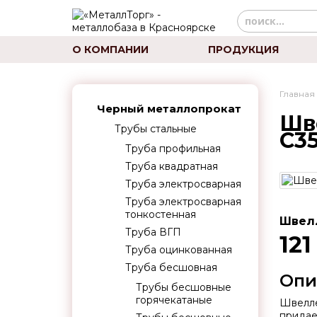
О КОМПАНИИ
ПРОДУКЦИЯ
Главная
Черный металлопрокат
Шв
Трубы стальные
С3
Труба профильная
Труба квадратная
Труба электросварная
Труба электросварная
тонкостенная
Швелл
Труба ВГП
121
Труба оцинкованная
Труба бесшовная
Опи
Трубы бесшовные
горячекатаные
Швелле
придае