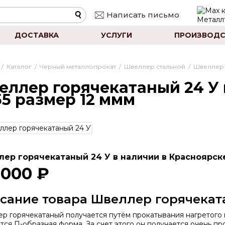
Написать письмо
ДОСТАВКА
УСЛУГИ
ПРОИЗВОДС
/
Каталог
/
Черный металлопрокат
/
Швеллер стальной
/
Швеллер 
еллер горячекатаный 24 У 
55 размер 12 ммм
ер горячекатаный 24 У в наличии в Красноярске
 000 ₽
сание товара Швеллер горячекат
р горячекатаный получается путём прокатывания нагретого м
тся П-образная форма. За счет этого он получается очень про