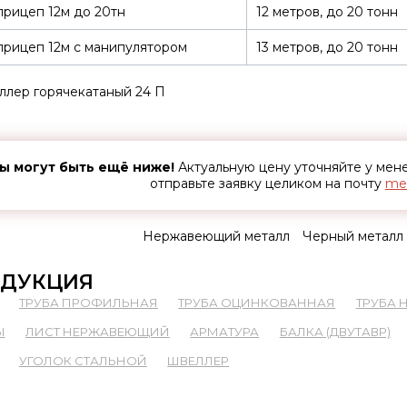
рицеп 12м до 20тн
12 метров, до 20 тонн
рицеп 12м с манипулятором
13 метров, до 20 тонн
лер горячекатаный 24 П
ы могут быть ещё ниже!
Актуальную цену уточняйте у ме
отправьте заявку целиком на почту
met
Нержавеющий металл
Черный металл
ДУКЦИЯ
ТРУБА ПРОФИЛЬНАЯ
ТРУБА ОЦИНКОВАННАЯ
ТРУБА
Ы
ЛИСТ НЕРЖАВЕЮЩИЙ
АРМАТУРА
БАЛКА (ДВУТАВР)
УГОЛОК СТАЛЬНОЙ
ШВЕЛЛЕР