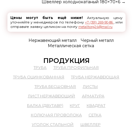
Швеллер холоднокатаный 180×70×6
→
Цены могут быть ещё ниже!
Актуальную цену
уточняйте у менеджеров по телефону
, или
+7 (391) 269-90-86
отправьте заявку целиком на почту
metalltorg24@mail.ru
Нержавеющий металл
Черный металл
Металлическая сетка
ПРОДУКЦИЯ
ТРУБА
ТРУБА ПРОФИЛЬНАЯ
ТРУБА ОЦИНКОВАННАЯ
ТРУБА НЕРЖАВЕЮЩАЯ
ТРУБА БЕСШОВНАЯ
ЛИСТЫ
ЛИСТ НЕРЖАВЕЮЩИЙ
АРМАТУРА
БАЛКА (ДВУТАВР)
КРУГ
КВАДРАТ
КОЛЮЧАЯ ПРОВОЛОКА
СЕТКА
УГОЛОК СТАЛЬНОЙ
ШВЕЛЛЕР