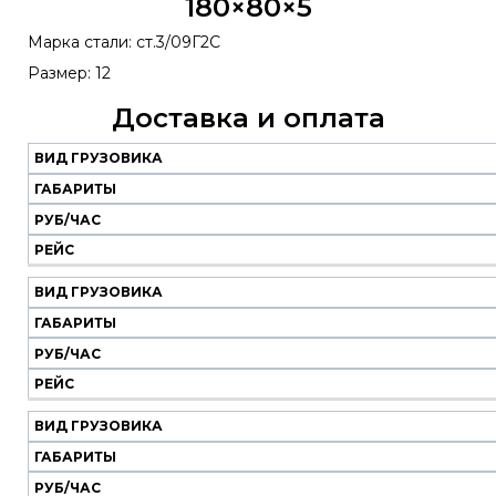
180×80×5
Марка стали: ст.3/09Г2С
Размер: 12
Доставка и оплата
ВИД ГРУЗОВИКА
Наш
транспорт
ГАБАРИТЫ
РУБ/ЧАС
Вид
Габариты
Руб/
Рейс
РЕЙС
грузовика
час
ВИД ГРУЗОВИКА
ГАБАРИТЫ
РУБ/ЧАС
РЕЙС
ВИД ГРУЗОВИКА
ГАБАРИТЫ
РУБ/ЧАС