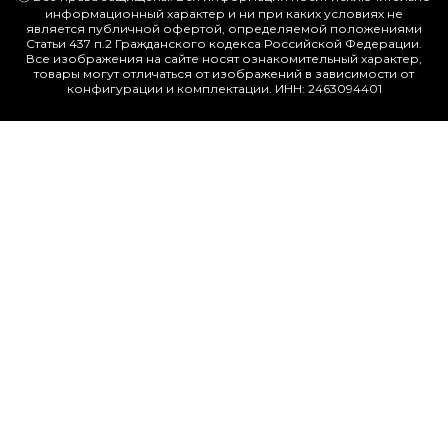
информационный характер и ни при каких условиях не
является публичной офертой, определяемой положениями
Статьи 437 п.2 Гражданского кодекса Российской Федерации.
Все изображения на сайте носят ознакомительный характер,
товары могут отличаться от изображений в зависимости от
конфигурации и комплектации. ИНН: 2463094401