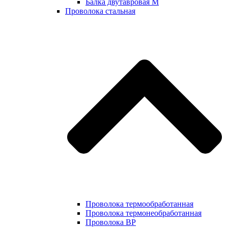
Балка двутавровая М
Проволока стальная
Проволока термообработанная
Проволока термонеобработанная
Проволока ВР