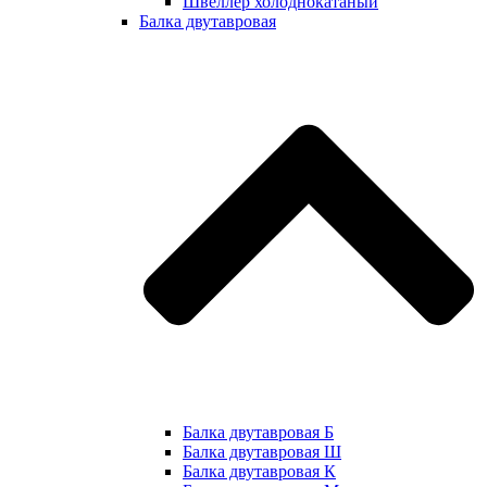
Швеллер холоднокатаный
Балка двутавровая
Балка двутавровая Б
Балка двутавровая Ш
Балка двутавровая К