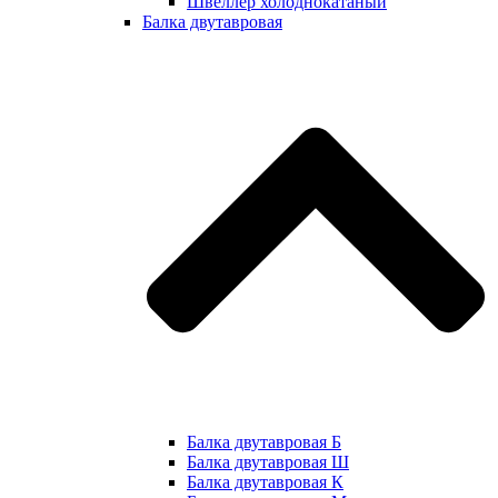
Швеллер холоднокатаный
Балка двутавровая
Балка двутавровая Б
Балка двутавровая Ш
Балка двутавровая К