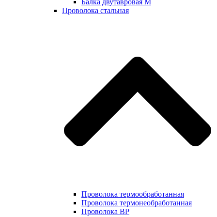
Балка двутавровая М
Проволока стальная
Проволока термообработанная
Проволока термонеобработанная
Проволока ВР