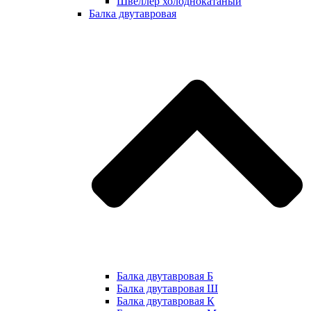
Швеллер холоднокатаный
Балка двутавровая
Балка двутавровая Б
Балка двутавровая Ш
Балка двутавровая К