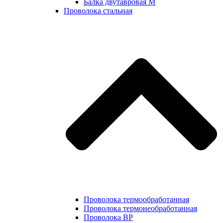
Балка двутавровая М
Проволока стальная
Проволока термообработанная
Проволока термонеобработанная
Проволока ВР