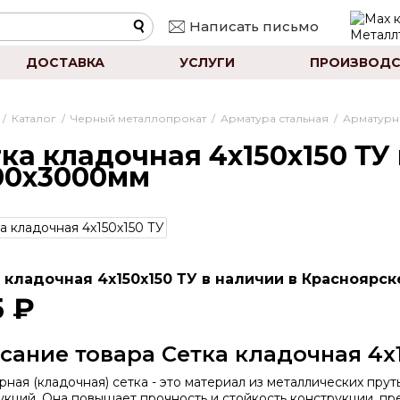
Написать письмо
ДОСТАВКА
УСЛУГИ
ПРОИЗВОДС
/
Каталог
/
Черный металлопрокат
/
Арматура стальная
/
Арматурна
ка кладочная 4х150х150 ТУ
00х3000мм
 кладочная 4х150х150 ТУ в наличии в Красноярск
5 ₽
сание товара Сетка кладочная 4х1
рная (кладочная) сетка - это материал из металлических пру
укций. Она повышает прочность и стойкость конструкции, пр