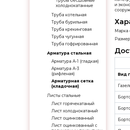
Трубы бесшовные
и экон
холоднокатанные
сооруж
Труба котельная
Хар
Труба бурильная
Труба крекинговая
Марка 
Труба чугунная
Размер
Труба гофрированная
Дос
Арматура стальная
Арматура А-1 (гладкая)
Арматура А-3
(рифленая)
Вид 
Арматурная сетка
Газел
(кладочная)
Листы стальные
Борт
Лист горячекатаный
Борт
Лист холоднокатаный
Лист оцинкованный
Борто
Лист оцинкованный с