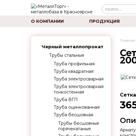
О КОМПАНИИ
ПРОДУКЦИЯ
Главная
Черный металлопрокат
Сет
Трубы стальные
20
Труба профильная
Труба квадратная
Труба электросварная
Труба электросварная
тонкостенная
Сетка
Труба ВГП
36
Труба оцинкованная
Труба бесшовная
Опи
Трубы бесшовные
горячекатаные
Армату
констр