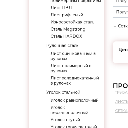
полимерным покрытием
Полуп
Лист ПВЛ
Полуп
Лист рифленый
Износостойкая сталь
←
Сетк
Сталь Magstrong
Сталь HARDOX
Рулонная сталь
Цен
Лист оцинкованный в
рулонах
Лист полимерный в
рулонах
Лист холоднокатанный
в рулонах
ПРО
Уголок стальной
ТРУБА
Уголок равнополочный
ЛИСТ
Уголок
СЕТКА
неравнополочный
Уголок гнутый
Уголок горячекатаный