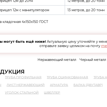
рицеп 12м до 20тн
12 метров, до 20 тонн
рицеп 12м с манипулятором
13 метров, до 20 тонн
а кладочная 4х150х150 ГОСТ
ы могут быть ещё ниже!
Актуальную цену уточняйте у ме
отправьте заявку целиком на почту
met
Нержавеющий металл
Черный металл
ДУКЦИЯ
ТРУБА ПРОФИЛЬНАЯ
ТРУБА ОЦИНКОВАННАЯ
ТРУБА
Ы
ЛИСТ НЕРЖАВЕЮЩИЙ
АРМАТУРА
БАЛКА (ДВУТАВР)
УГОЛОК СТАЛЬНОЙ
ШВЕЛЛЕР