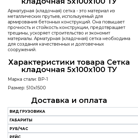
кладочная 5х100х100 ТУ
Арматурная (кладочная) сетка - это материал из
металлических прутьев, используемый для
армирования бетонных конструкций. Она повышает
прочность и стойкость конструкции, предотвращает
трещины, ускоряет строительство и экономит
материалы. Арматурная (кладочная) сетка необходима
для создания качественных и долговечных
сооружений.
Характеристики товара Сетка
кладочная 5х100х100 ТУ
Марка стали: ВР-1
Размер: 510х1500
Доставка и оплата
ВИД ГРУЗОВИКА
Наш
транспорт
ГАБАРИТЫ
РУБ/ЧАС
Вид
Габариты
Руб/
Рейс
РЕЙС