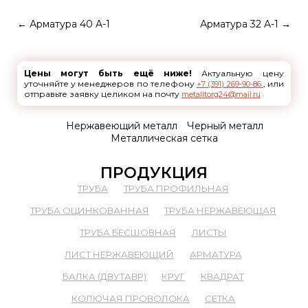
←
Арматура 40 A-1
Арматура 32 A-1
→
Цены могут быть ещё ниже!
Актуальную цену
уточняйте у менеджеров по телефону
, или
+7 (391) 269-90-86
отправьте заявку целиком на почту
metalltorg24@mail.ru
Нержавеющий металл
Черный металл
Металлическая сетка
ПРОДУКЦИЯ
ТРУБА
ТРУБА ПРОФИЛЬНАЯ
ТРУБА ОЦИНКОВАННАЯ
ТРУБА НЕРЖАВЕЮЩАЯ
ТРУБА БЕСШОВНАЯ
ЛИСТЫ
ЛИСТ НЕРЖАВЕЮЩИЙ
АРМАТУРА
БАЛКА (ДВУТАВР)
КРУГ
КВАДРАТ
КОЛЮЧАЯ ПРОВОЛОКА
СЕТКА