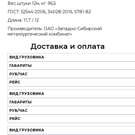
Вес штуки 12м, кг: 96,5
ГОСТ: 52544-2006, 34028-2016, 5781-82
Длина: 11,7 / 12
Производитель: ОАО «Западно-Сибирский
металлургический комбинат»
Доставка и оплата
ВИД ГРУЗОВИКА
Наш
транспорт
ГАБАРИТЫ
РУБ/ЧАС
Вид
Габариты
Руб/
Рейс
РЕЙС
грузовика
час
ВИД ГРУЗОВИКА
ГАБАРИТЫ
РУБ/ЧАС
РЕЙС
ВИД ГРУЗОВИКА