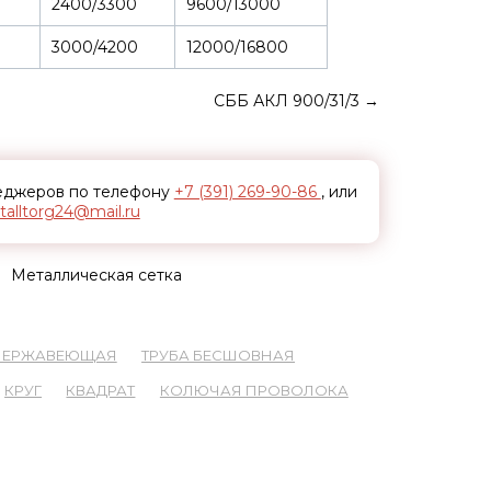
2400/3300
9600/13000
3000/4200
12000/16800
СББ АКЛ 900/31/3
→
неджеров по телефону
+7 (391) 269-90-86
, или
alltorg24@mail.ru
Металлическая сетка
 НЕРЖАВЕЮЩАЯ
ТРУБА БЕСШОВНАЯ
КРУГ
КВАДРАТ
КОЛЮЧАЯ ПРОВОЛОКА