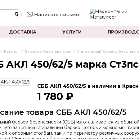
Написать письмо
ДОСТАВКА
УСЛУГИ
ПРОИЗВОДС
/
Каталог
/
Барьеры безопасности
/
Спиральный барьер безопасно
Б АКЛ 450/62/5 марка Ст3п
СББ АКЛ 450/62/5 в наличии в Красн
1 780 ₽
сание товара СББ АКЛ 450/62/5
ьный барьер безопасности (СББ) изготавливается из обвит
. Это защитный спиральный барьер, который можно монтиров
кой к опорным столбам, так и по периметру различных соору
окой СББ отличается более высокими эксплуатационными св