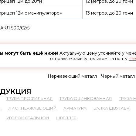
рицеп 12м до 20тн
12 метров, до 20 тонн
рицеп 12м с манипулятором
13 метров, до 20 тонн
АКЛ 500/62/5
ы могут быть ещё ниже!
Актуальную цену уточняйте у ме
отправьте заявку целиком на почту
met
Нержавеющий металл
Черный металл
ДУКЦИЯ
ТРУБА ПРОФИЛЬНАЯ
ТРУБА ОЦИНКОВАННАЯ
ТРУБА
Ы
ЛИСТ НЕРЖАВЕЮЩИЙ
АРМАТУРА
БАЛКА (ДВУТАВР)
УГОЛОК СТАЛЬНОЙ
ШВЕЛЛЕР