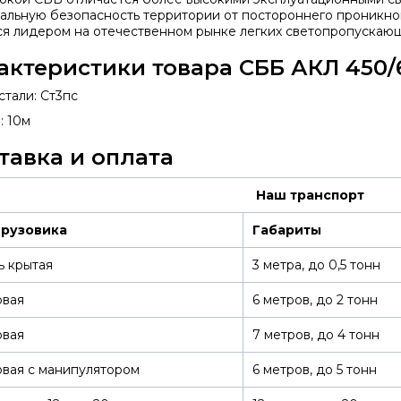
альную безопасность территории от постороннего проникно
ся лидером на отечественном рынке легких светопропускаю
актеристики товара СББ АКЛ 450/
стали: Ст3пс
: 10м
тавка и оплата
Наш транспорт
грузовика
Габариты
ь крытая
3 метра, до 0,5 тонн
овая
6 метров, до 2 тонн
овая
7 метров, до 4 тонн
вая с манипулятором
6 метров, до 5 тонн