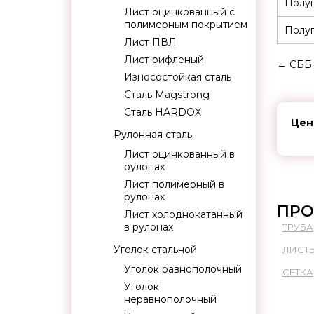
Полуп
Лист оцинкованный с
полимерным покрытием
Полуп
Лист ПВЛ
Лист рифленый
←
СББ 
Износостойкая сталь
Сталь Magstrong
Сталь HARDOX
Цен
Рулонная сталь
Лист оцинкованный в
рулонах
Лист полимерный в
рулонах
ПРО
Лист холоднокатанный
в рулонах
ТРУБА
Уголок стальной
ЛИСТ
Уголок равнополочный
СЕТКА
Уголок
неравнополочный