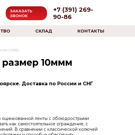
+7 (391) 269-
ЗАКАЗАТЬ
90-86
ЗВОНОК
ТВО
СКЛАД
КОНТАКТЫ
сти (СББ)
с размер 10ммм
оярске. Доставка по России и СНГ
ой оцинкованной ленты с обоюдоострыми
ать как самостоятельное ограждение, с
жений. В сравнении с классической колючей
ойствами и способна обеспечить