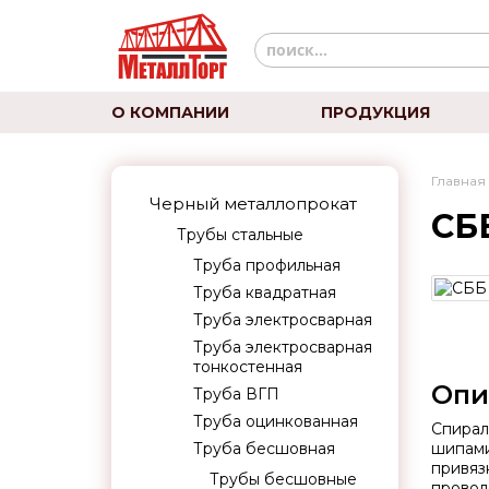
О КОМПАНИИ
ПРОДУКЦИЯ
Главная
Черный металлопрокат
СБ
Трубы стальные
Труба профильная
Труба квадратная
Труба электросварная
Труба электросварная
тонкостенная
Опи
Труба ВГП
Труба оцинкованная
Спирал
Труба бесшовная
шипами
привяз
Трубы бесшовные
провол