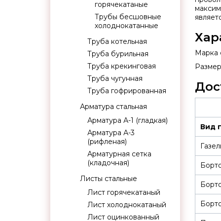
горячекатаные
максим
Трубы бесшовные
являет
холоднокатанные
Хар
Труба котельная
Марка 
Труба бурильная
Труба крекинговая
Размер
Труба чугунная
Дос
Труба гофрированная
Арматура стальная
Арматура А-1 (гладкая)
Вид 
Арматура А-3
(рифленая)
Газел
Арматурная сетка
(кладочная)
Борт
Листы стальные
Борт
Лист горячекатаный
Борто
Лист холоднокатаный
Лист оцинкованный