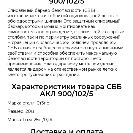
900/102/5
Спиральный барьер безопасности (СББ)
изготавливается из обвитой оцинкованной ленты с
обоюдоострыми шипами. Это защитный спиральный
барьер, который можно монтировать как
самостоятельное ограждение, с привязкой к опорным
столбам, так и по периметру различных сооружений.
В сравнении с классической колючей проволокой
СББ отличается более высокими эксплуатационными
свойствами и способна обеспечить максимальную
безопасность территории от постороннего
проникновения. Благодаря чему металлоизделие
является лидером на отечественном рынке легких
светопропускающих ограждений.
Характеристики товара СББ
АКЛ 900/102/5
Марка стали: Ст3пс
Размер: 20м
Масса 1 п.м: 25кг/0,16
Доставка и оплата