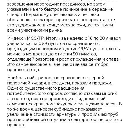
завершения новогодних праздников, но затем
указывали на его быстрое понижение в середине
января. По-разному оценивалась и ценовая
обстановка в секторе горячекатаного проката, хотя
его удорожание в конце месяца ожидается почти
всеми участниками рынка.
Индекс «МСС-ТР. Итоги» за неделю с 16 по 20 января
увеличился на 0,59 пунктов по сравнению с
предыдущим периодом и достиг 49,57 пунктов, лишь
немного не достав до отметки 50 пунктов,
отделяющей разогрев и рост от охлаждения и спада.
Это самое высокое значение с начала сентября
прошлого года.
Наибольший прирост по сравнению с первой
половиной января, в среднем, показали продажи.
Однако существенного расширения
потребительского спроса, согласно отзывам многих
экспертов, пока не происходит. Ряд компаний
отмечают сокращение закупок и складских запасов. В
то же время, ценовой субиндекс показывает
увеличение стоимости арматуры и профильных труб
при нестабильной ситуации в секторе горячекатаного
проката.