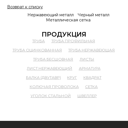
Возврат к списку
Нержавеющий металл
Черный металл
Металлическая сетка
ПРОДУКЦИЯ
ТРУБА
ТРУБА ПРОФИЛЬНАЯ
ТРУБА ОЦИНКОВАННАЯ
ТРУБА НЕРЖАВЕЮЩАЯ
ТРУБА БЕСШОВНАЯ
ЛИСТЫ
ЛИСТ НЕРЖАВЕЮЩИЙ
АРМАТУРА
БАЛКА (ДВУТАВР)
КРУГ
КВАДРАТ
КОЛЮЧАЯ ПРОВОЛОКА
СЕТКА
УГОЛОК СТАЛЬНОЙ
ШВЕЛЛЕР