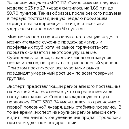
Значение индекса «МСС-ТР. Ожидания» на текущую
неделю с 23 по 27 января снизилось на 1,89 п.п. до
50,70 пунктов. Таким образом, после резкого подъема
в первую постпраздничную неделю произошла
отрицательная коррекция, но индекс все-таки
удержался выше отметки 50 пунктов.
Многие эксперты прогнозируют на текущую неделю
незначительное сужение продаж арматуры и
профильных труб, хотя на рынке горячекатаного
проката ожидается некоторое улучшение.
Субиндексы спроса, складских запасов и закупок
незначительно, но превышают равновесный уровень.
При этом практически все участники рынка
предвидят умеренный рост цен по всем товарным
группам.
Эксперт, представляющий регионального поставщика
на Нижней Волге, отмечает, что на рынке метизов
наступило затишье. Спрос на кладочную сетку и
проволоку ГОСТ 3282-74 уменьшился по сравнению с
первой половиной января, цены стабилизировались. В
то же время, эксперт из крупной региональной сети
видит незначительное увеличение продаж проволоки
при ее медленном подорожании.