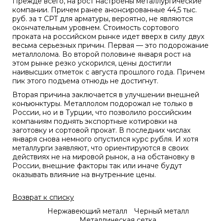
Прежде всего, на рост настроены металлургические
компании. Причем ранее анонсированные 44,5 тыс.
руб. за т CPT для арматуры, вероятно, не являются
окончательным уровнем. Стоимость сортового
проката на российском рынке идет вверх в силу двух
весьма серьезных причин. Первая — это подорожание
металлолома. Во второй половине января рост на
этом рынке резко ускорился, цены достигли
наивысших отметок с августа прошлого года. Причем
пик этого подъема отнюдь не достигнут.
Вторая причина заключается в улучшении внешней
конъюнктуры. Металлолом подорожал не только в
России, но и в Турции, что позволило российским
компаниям поднять экспортные котировки на
заготовку и сортовой прокат. В последних числах
января снова немного опустился курс рубля. И хотя
металлурги заявляют, что ориентируются в своих
действиях не на мировой рынок, а на обстановку в
России, внешние факторы так или иначе будут
оказывать влияние на внутренние цены.
Возврат к списку
Нержавеющий металл
Черный металл
Металлическая сетка