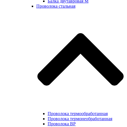
Балка двутавровая М
Проволока стальная
Проволока термообработанная
Проволока термонеобработанная
Проволока ВР