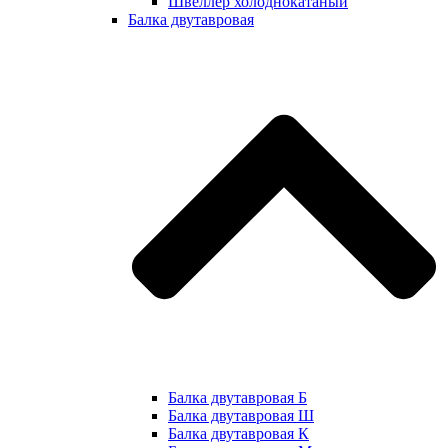
Швеллер холоднокатаный
Балка двутавровая
Балка двутавровая Б
Балка двутавровая Ш
Балка двутавровая К