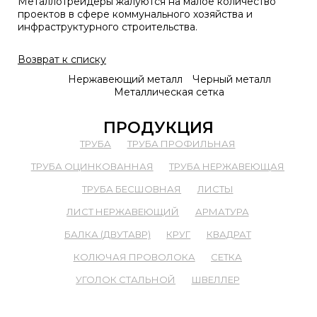
Металлотрейдеры жалуются на малое количество
проектов в сфере коммунального хозяйства и
инфраструктурного строительства.
Возврат к списку
Нержавеющий металл
Черный металл
Металлическая сетка
ПРОДУКЦИЯ
ТРУБА
ТРУБА ПРОФИЛЬНАЯ
ТРУБА ОЦИНКОВАННАЯ
ТРУБА НЕРЖАВЕЮЩАЯ
ТРУБА БЕСШОВНАЯ
ЛИСТЫ
ЛИСТ НЕРЖАВЕЮЩИЙ
АРМАТУРА
БАЛКА (ДВУТАВР)
КРУГ
КВАДРАТ
КОЛЮЧАЯ ПРОВОЛОКА
СЕТКА
УГОЛОК СТАЛЬНОЙ
ШВЕЛЛЕР