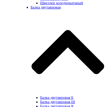
Швеллер холоднокатаный
Балка двутавровая
Балка двутавровая Б
Балка двутавровая Ш
Балка двутавровая К