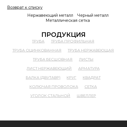
Возврат к списку
Нержавеющий металл
Черный металл
Металлическая сетка
ПРОДУКЦИЯ
ТРУБА
ТРУБА ПРОФИЛЬНАЯ
ТРУБА ОЦИНКОВАННАЯ
ТРУБА НЕРЖАВЕЮЩАЯ
ТРУБА БЕСШОВНАЯ
ЛИСТЫ
ЛИСТ НЕРЖАВЕЮЩИЙ
АРМАТУРА
БАЛКА (ДВУТАВР)
КРУГ
КВАДРАТ
КОЛЮЧАЯ ПРОВОЛОКА
СЕТКА
УГОЛОК СТАЛЬНОЙ
ШВЕЛЛЕР