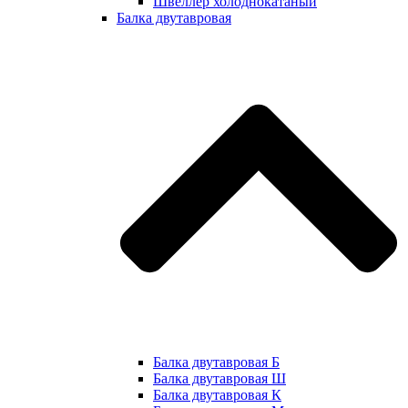
Швеллер холоднокатаный
Балка двутавровая
Балка двутавровая Б
Балка двутавровая Ш
Балка двутавровая К