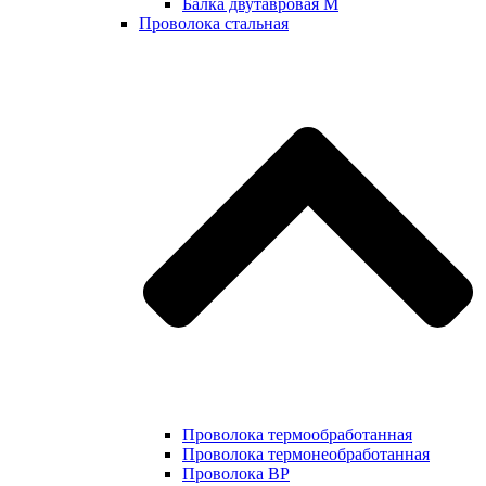
Балка двутавровая М
Проволока стальная
Проволока термообработанная
Проволока термонеобработанная
Проволока ВР