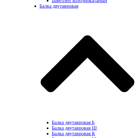
Швеллер холоднокатаный
Балка двутавровая
Балка двутавровая Б
Балка двутавровая Ш
Балка двутавровая К