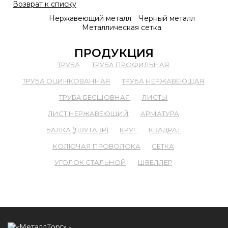
Возврат к списку
Нержавеющий металл
Черный металл
Металлическая сетка
ПРОДУКЦИЯ
ТРУБА
ТРУБА ПРОФИЛЬНАЯ
ТРУБА ОЦИНКОВАННАЯ
ТРУБА НЕРЖАВЕЮЩАЯ
ТРУБА БЕСШОВНАЯ
ЛИСТЫ
ЛИСТ НЕРЖАВЕЮЩИЙ
АРМАТУРА
БАЛКА (ДВУТАВР)
КРУГ
КВАДРАТ
КОЛЮЧАЯ ПРОВОЛОКА
СЕТКА
УГОЛОК СТАЛЬНОЙ
ШВЕЛЛЕР