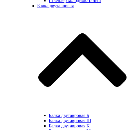
Швеллер холоднокатаный
Балка двутавровая
Балка двутавровая Б
Балка двутавровая Ш
Балка двутавровая К