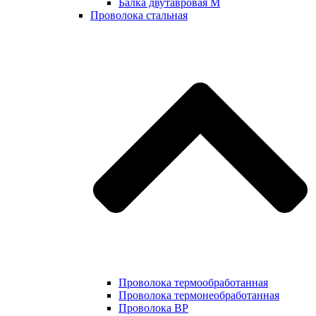
Балка двутавровая М
Проволока стальная
Проволока термообработанная
Проволока термонеобработанная
Проволока ВР