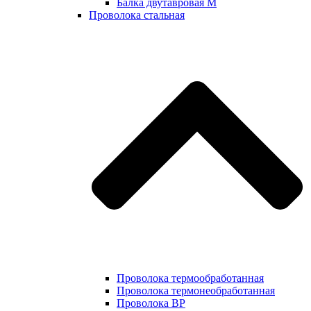
Балка двутавровая М
Проволока стальная
Проволока термообработанная
Проволока термонеобработанная
Проволока ВР