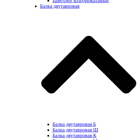
Швеллер холоднокатаный
Балка двутавровая
Балка двутавровая Б
Балка двутавровая Ш
Балка двутавровая К