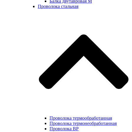
Балка двутавровая М
Проволока стальная
Проволока термообработанная
Проволока термонеобработанная
Проволока ВР