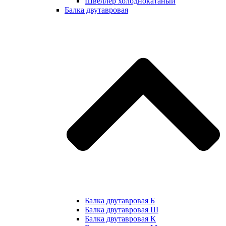
Швеллер холоднокатаный
Балка двутавровая
Балка двутавровая Б
Балка двутавровая Ш
Балка двутавровая К