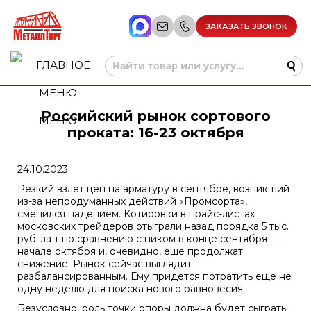
ЗАКАЗАТЬ ЗВОНОК
Российский рынок сортового
МЕНЮ
проката: 16-23 октября
24.10.2023
Резкий взлет цен на арматуру в сентябре, возникший
из-за непродуманных действий «Промсорта»,
сменился падением. Котировки в прайс-листах
московских трейдеров отыграли назад порядка 5 тыс.
руб. за т по сравнению с пиком в конце сентября —
начале октября и, очевидно, еще продолжат
снижение. Рынок сейчас выглядит
разбалансированным. Ему придется потратить еще не
одну неделю для поиска нового равновесия.
Безусловно, роль точки опоры должна будет сыграть