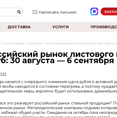
ЗАКАЗ
Написать письмо
ДОСТАВКА
УСЛУГИ
ПРОИЗВОДС
/
О компании
/
Новости
/
Российский рынок листового проката и св
ссийский рынок листового 
б: 30 августа — 6 сентября
2023
рь начался с очередного снижения курса рубля и активной д
я якобы находится в состоянии перегрева, а поэтому нуждае
адительной» меры, вероятно будет использовано дальнейш
 все это реагирует российский рынок стальной продукции? 
вичном рынке. Металлургические компании подняли котировк
е избежал общей участи. Ожидания на октябрь пока неопред