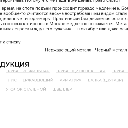
 вероятным. Потому что не падать же ценам, право слово?
е время, на споте подъем происходит гораздо медленнее. Бо
е вообще-то считаются весьма востребованным видом стальн
еделенные типоразмеры. Практически без движения остаетс
ь спотовых котировок в Москве медленно понижается. Мета
ктивах спроса и ждут его сужения — в октябре или даже ран
т к списку
Нержавеющий металл
Черный металл
ДУКЦИЯ
ТРУБА ПРОФИЛЬНАЯ
ТРУБА ОЦИНКОВАННАЯ
ТРУБА
Ы
ЛИСТ НЕРЖАВЕЮЩИЙ
АРМАТУРА
БАЛКА (ДВУТАВР)
УГОЛОК СТАЛЬНОЙ
ШВЕЛЛЕР