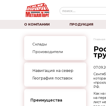
О КОМПАНИИ
ПРОДУКЦИЯ
Главная
Склады
Ро
Производители
тру
07.09.
Навигация на север
Сентяб
География поставок
котора
«прохл
РФ.
Как на
на пер
Преимущества
лист н