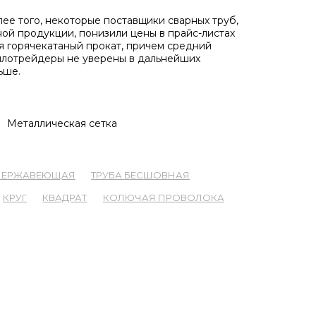
лее того, некоторые поставщики сварных труб,
ой продукции, понизили цены в прайс-листах
я горячекатаный прокат, причем средний
ллотрейдеры не уверены в дальнейших
ьше.
Металлическая сетка
 НЕРЖАВЕЮЩАЯ
ТРУБА БЕСШОВНАЯ
КРУГ
КВАДРАТ
КОЛЮЧАЯ ПРОВОЛОКА