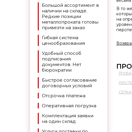
весьма
Большой ассортимент в
В то ж
наличии на складе.
которы
Редкие позиции
на опр
металлопроката готовы
уровен
привезти на заказ
перспе
Гибкая система
ценообразования
Возвра
Удобный способ
подписания
документов. Нет
ПРО
бюрократии
ТРУБА
Быстрое согласование
ЛИСТ
договорных условий
СЕТКА
Отсрочка платежа
Оперативная погрузка
Комплектация заявки
на один склад
Услуги доставки по