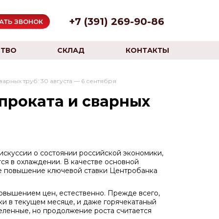
+7 (391) 269-90-86
АТЬ ЗВОНОК
ТВО
СКЛАД
КОНТАКТЫ
арных труб: 30 августа — 6 сентября
проката и сварных
искуссии о состоянии российской экономики,
тся в охлаждении. В качестве основной
ее повышение ключевой ставки Центробанка
Повышением цен, естественно. Прежде всего,
и в текущем месяце, и даже горячекатаный
еленные, но продолжение роста считается