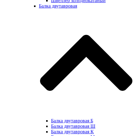
Швеллер холоднокатаный
Балка двутавровая
Балка двутавровая Б
Балка двутавровая Ш
Балка двутавровая К