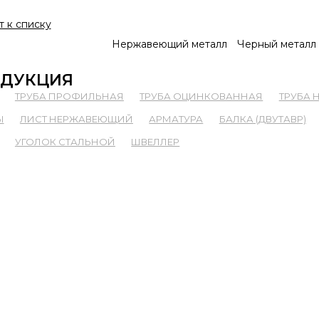
т к списку
Нержавеющий металл
Черный металл
ДУКЦИЯ
ТРУБА ПРОФИЛЬНАЯ
ТРУБА ОЦИНКОВАННАЯ
ТРУБА
Ы
ЛИСТ НЕРЖАВЕЮЩИЙ
АРМАТУРА
БАЛКА (ДВУТАВР)
УГОЛОК СТАЛЬНОЙ
ШВЕЛЛЕР
ССЫЛКИ
К
Новости
ГОСТы
Наименования и сокращения
Металлопрокат для судостроения