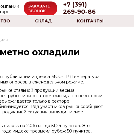
+7 (391)
ЗАКАЗАТЬ
269-90-86
ЗВОНОК
ТВО
СКЛАД
КОНТАКТЫ
дили
аметно охладили
т публикации индекса МСС-ТР (Температура
тных опросов в еженедельном режиме.
рынке стальной продукции весьма
ые трубы сильно затормозился, а по некоторым
рь ожидается только в секторе
табилизируется. Ряд участников рынка сообщают
й продукцией ситуация выглядит менее
илось на 2,06 п.п. до 51,24 пунктов. Это
 года индекс превысил рубеж 50 пунктов,