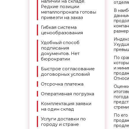
наличии на складе.
отделя
Редкие позиции
В наиб
металлопроката готовы
данным
привезти на заказ
продол
компан
Гибкая система
размеро
ценообразования
Индекс
Удобный способ
Ухудше
подписания
превыш
документов. Нет
По сра
бюрократии
которы
и мини
Быстрое согласование
продаж
договорных условий
Относи
Отсрочка платежа
Оценки
итогов
Оперативная погрузка
погода
предст
Комплектация заявки
стреми
на один склад
По его
Услуги доставки по
продаж
городу и стране
продле