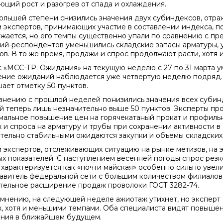
ющий рост и разогрев от спада и охлаждения.
ольшей степени снизились значения двух субиндексов, отра
 экспертов, принимающих участие в составлении индекса, п
жается, но его темпы существенно упали по сравнению с пр
ий-респондентов уменьшились складские запасы арматуры, 
в. В то же время, продажи и спрос продолжают расти, хотя и 
 «МСС-ТР. Ожидания» на текущую неделю с 27 по 31 марта уме
ние ожиданий наблюдается уже четвертую неделю подряд. Т
ает отметку 50 пунктов.
внению с прошлой неделей понизились значения всех субин
й теперь лишь незначительно выше 50 пунктов. Эксперты п
мальное повышение цен на горячекатаный прокат и профильны
 и спроса на арматуру и трубы при сохранении активности в 
тельно стабильными ожидаются закупки и объемы складских 
 экспертов, отслеживающих ситуацию на рынке метизов, на э
ых показателей. С наступлением весенней погоды спрос резко
 характеризуется как «почти майская» особенно сильно увел
авитель федеральной сети с большим количеством филиалов в
тельное расширение продаж проволоки ГОСТ 3282-74.
 мнению, на следующей неделе ажиотаж утихнет, но эксперт
, хотя и меньшими темпами. Оба специалиста видят повыше
ния в ближайшем будущем.