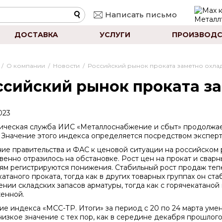
Написать письмо
ДОСТАВКА
УСЛУГИ
ПРОИЗВОДС
/
О компании
/
Новости
/
Российский рынок проката заметно охла
ссийский рынок проката з
023
ическая служба ИИС «Металлоснабжение и сбыт» продолжае
. Значение этого индекса определяется посредством экспер
ие правительства и ФАС к ценовой ситуации на российском 
венно отразилось на обстановке. Рост цен на прокат и сварн
ям регистрируются понижения. Стабильный рост продаж тепе
катаного проката, тогда как в других товарных группах он с
ении складских запасов арматуры, тогда как с горячекатано
енной.
е индекса «МСС-ТР. Итоги» за период с 20 по 24 марта уменьш
низкое значение с тех пор, как в середине декабря прошлого