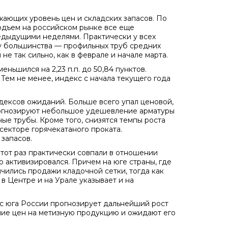
жающих уровень цен и складских запасов. По
одъем на российском рынке все еще
едыдущими неделями. Практически у всех
у большинства — профильных труб средних
не так сильно, как в феврале и начале марта.
ньшился на 2,23 п.п. до 50,84 пунктов.
ем не менее, индекс с начала текущего года
дексов ожиданий. Больше всего упал ценовой,
рогнозируют небольшое удешевление арматуры
е трубы. Кроме того, снизятся темпы роста
секторе горячекатаного проката.
запасов.
тот раз практически совпали в отношении
 активизировался. Причем на юге страны, где
ичились продажи кладочной сетки, тогда как
 Центре и на Урале указывает и на
 с юга России прогнозирует дальнейший рост
ние цен на метизную продукцию и ожидают его