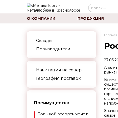
О КОМПАНИИ
ПРОДУКЦИЯ
Главная
Склады
Ро
Производители
27.03.2
Аналит
Навигация на север
рынка)
География поставок
Вниман
сущест
позици
горяче
о сниж
Преимущества
напряж
Значени
Большой ассортимент в
самое 