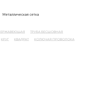
Металлическая сетка
 НЕРЖАВЕЮЩАЯ
ТРУБА БЕСШОВНАЯ
КРУГ
КВАДРАТ
КОЛЮЧАЯ ПРОВОЛОКА
ОНТАКТЫ
660021, ул. Калинина, 53а, оф. 305
карта проезда
Написать письмо